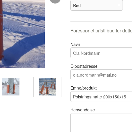
Forespør et pristilbud for dett
Navn
E-postadresse
Polstring slalåmbakke
Emne/produkt
Henvendelse