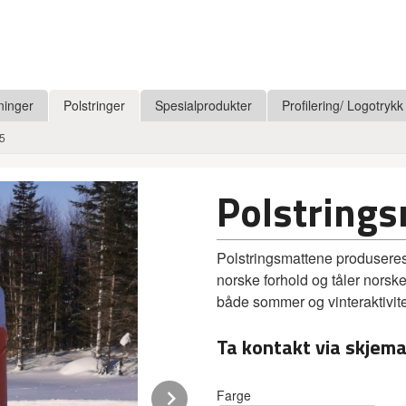
ninger
Polstringer
Spesialprodukter
Profilering/ Logotrykk
15
Polstring
Polstringsmattene produseres
norske forhold og tåler norske 
både sommer og vinteraktivite
Ta kontakt via skjema
Next
Farge