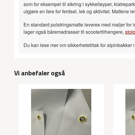
som for eksempel til sikring i sykkelløyper, klatrep
utgjøre en fare for ferdsel, lek og aktivitet. Mattene l
En standard polstringsmatte leveres med maljer for in
lager også båremadrasser til scootertilhengere,
stol
Du kan lese mer om sikkerhetstiltak for alpinbakker 
Vi anbefaler også