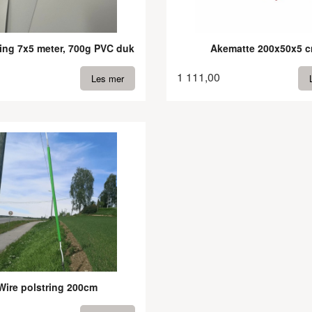
ing 7x5 meter, 700g PVC duk
Akematte 200x50x5 
1 111,00
Les mer
Wire polstring 200cm