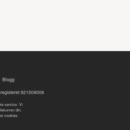
Blogg
sregisteret 921509006
re service. Vi
dlekurven din.
for cookies.