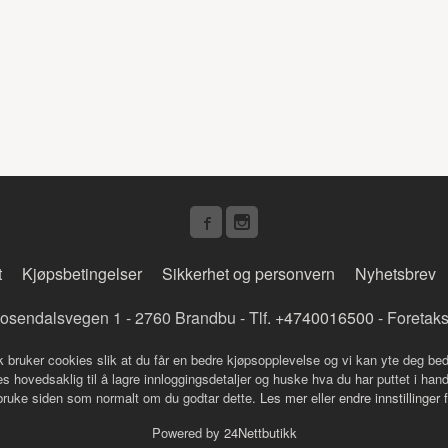
t
Kjøpsbetingelser
Sikkerhet og personvern
Nyhetsbrev
osendalsvegen 1 - 2760 Brandbu - Tlf.
+4740016500
- Foretak
k bruker cookies slik at du får en bedre kjøpsopplevelse og vi kan yte deg bed
s hovedsaklig til å lagre innloggingsdetaljer og huske hva du har puttet i han
 bruke siden som normalt om du godtar dette.
Les mer
eller
endre innstillinger 
Powered by
24Nettbutikk