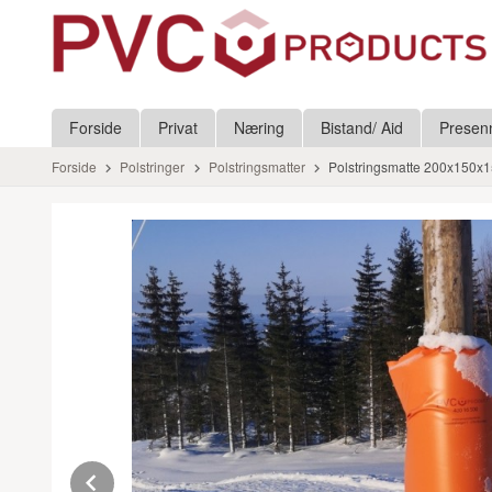
Gå
Lukk
til
innholdet
Produkter
Forside
Privat
Næring
Bistand/ Aid
Presen
Forside
Polstringer
Polstringsmatter
Polstringsmatte 200x150x
Prev