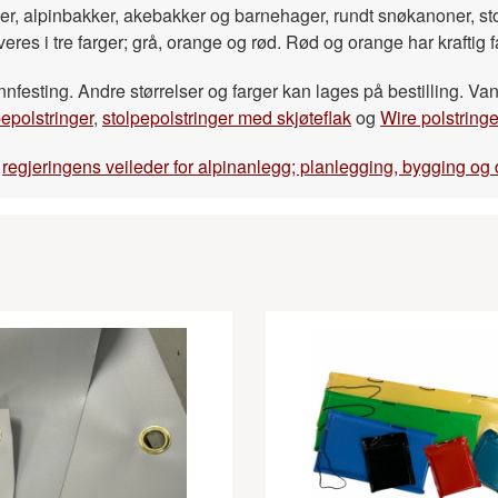
arker, alpinbakker, akebakker og barnehager, rundt snøkanoner, s
everes i tre farger; grå, orange og rød. Rød og orange har kraftig 
nfesting. Andre størrelser og farger kan lages på bestilling. Va
pepolstringer
,
stolpepolstringer med skjøteflak
og
Wire polstringe
i
regjeringens veileder for alpinanlegg; planlegging, bygging og dri