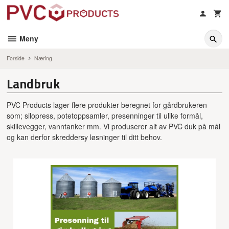
Gå
til
innholdet
Meny
Forside
Næring
Landbruk
PVC Products lager flere produkter beregnet for gårdbrukeren
som; silopress, potetoppsamler, presenninger til ulike formål,
skillevegger, vanntanker mm. Vi produserer alt av PVC duk på mål
og kan derfor skreddersy løsninger til ditt behov.