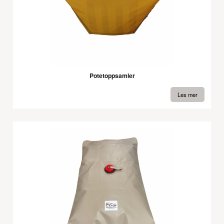
Potetoppsamler
Les mer