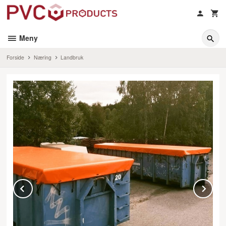
Gå
til
innholdet
Meny
Forside
Næring
Landbruk
Prev
Ne