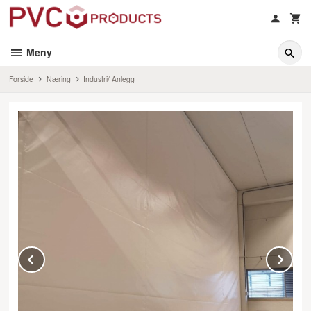
Gå
til
innholdet
Meny
Forside
Næring
Industri/ Anlegg
Prev
Ne