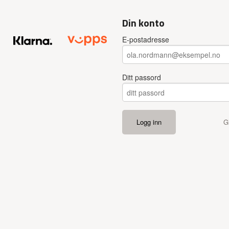
Din konto
E-postadresse
Ditt passord
G