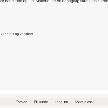
ser både inne og ute. Mattene har en behagelig skumplastkjerne m
– vanntett og vaskbart
Forside
Bli kunde
Logg inn
Kontakt oss