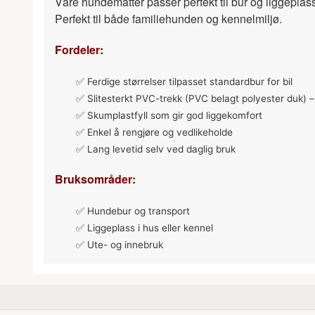
Våre hundematter passer perfekt til bur og liggeplas
Perfekt til både familiehunden og kennelmiljø.
Fordeler:
✅
Ferdige størrelser tilpasset standardbur for bil
✅
Slitesterkt PVC-trekk (PVC belagt polyester duk) 
✅
Skumplastfyll som gir god liggekomfort
✅
Enkel å rengjøre og vedlikeholde
✅
Lang levetid selv ved daglig bruk
Bruksområder:
✅
Hundebur og transport
✅
Liggeplass i hus eller kennel
✅
Ute- og innebruk