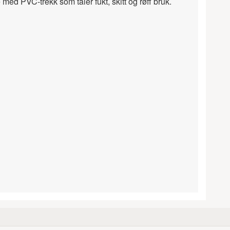
ed PVC-trekk som tåler fukt, skitt og røff bruk.