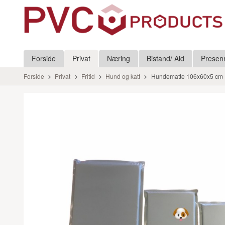
Gå
Lukk
til
innholdet
Produkter
Forside
Privat
Næring
Bistand/ Aid
Presen
Forside
Privat
Fritid
Hund og katt
Hundematte 106x60x5 cm