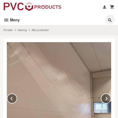
Gå
til
innholdet
Meny
Forside
Næring
Alle produkter
Prev
Ne