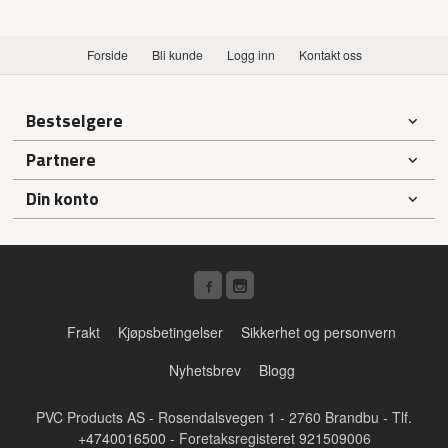
Forside
Bli kunde
Logg inn
Kontakt oss
Bestselgere
Partnere
Din konto
Frakt
Kjøpsbetingelser
Sikkerhet og personvern
Nyhetsbrev
Blogg
PVC Products AS - Rosendalsvegen 1 - 2760 Brandbu - Tlf.
+4740016500
- Foretaksregisteret 921509006